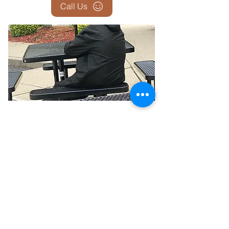
Call Us
¿Estás sin hogar? ¿Estás a punto de
quedarte sin hogar? ¿Necesitas ayuda?
Completa el formulario de ayuda
haciendo
clic
aquí
¿Quieres ayudar a las personas sin
hogar y a los necesitados?
Puedes ser
voluntario
, incluso si estás confinado en