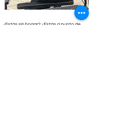
¿Estás sin hogar? ¿Estás a punto de
quedarte sin hogar? ¿Necesitas ayuda?
Completa el formulario de ayuda
haciendo
clic
aquí
¿Quieres ayudar a las personas sin
hogar y a los necesitados?
Puedes ser
voluntario
, incluso si estás confinado en
casa.
Haga clic aquí para participar.
Denunciar una persona sin hogar
o
un
campamento de personas sin hogar
.
Haz clic aquí
Jesus answered,
“I am the way and the truth and the life. No one