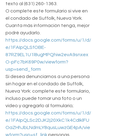
texto al (631) 260-1363.
O complete este formulario si vive en 
el condado de Suffolk, Nueva York. 
Cuanta más información tenga, mejor 
podré ayudarlo. 
https://docs.google.com/forms/u/1/d/
e/1FAIpQLSfOBE-
87RZ9EL1U1l8ugMPQhiw2evA9snxex
O-pFc7bK69P0w/viewform?
usp=send_form
Si desea denunciarnos a una persona 
sin hogar en el condado de Suffolk, 
Nueva York: complete este formulario, 
incluso puede tomar una foto o un 
video y agregarlo al formulario; 
https://docs.google.com/forms/u/1/d/
e/1FAIpQLSc2DJK2j20XkC1k4CdIklFU
OaZHhJbLNdmLY8qusLuwzGE4pA/vie
wform?usp=sf_link
 personas