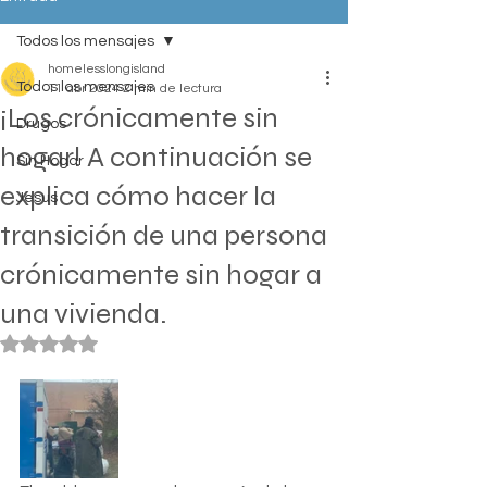
Todos los mensajes
homelesslongisland
Todos los mensajes
11 abr 2024
2 min de lectura
¡Los crónicamente sin
Drugos
hogar! A continuación se
Sin Hogar
explica cómo hacer la
Jesus
transición de una persona
crónicamente sin hogar a
una vivienda.
Obtuvo NaN de 5 estrellas.