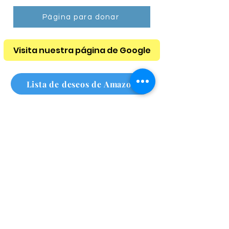
películas cristianas basadas en la Biblia
.
Página para donar
Visita nuestra página de Google
Lista de deseos de Amazon
Lista de deseos de Amazon para personas sin hogar
Suscríbete a nuestro boletín
mensual
Haz clic aquí