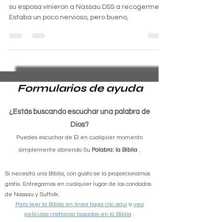
Ahora ella está al teléfono con un capellán. Él y
su esposa vinieron a Nassau DSS a recogerme.
Estaba un poco nervioso, pero bueno,
Formularios de ayuda
¿Estás buscando escuchar una palabra de
Dios?
Puedes escuchar de Él en cualquier momento
simplemente abriendo Su
Palabra: la Biblia
.
Si necesita una Biblia, con gusto se la proporcionamos
gratis. Entregamos en cualquier lugar de los condados
de Nassau y Suffolk.
Para leer la Biblia en línea haga clic aquí
o
vea