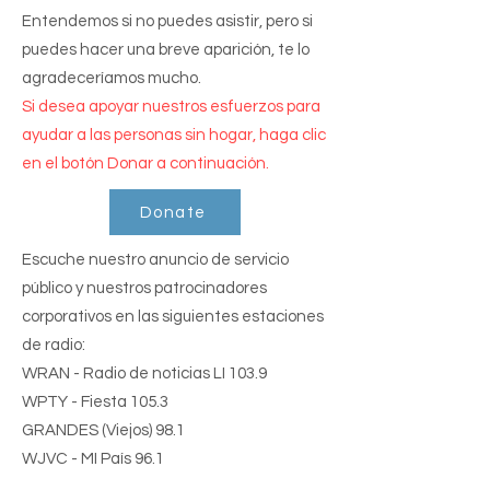
while supporting a meaningful 
Entendemos si no puedes asistir, pero si
cause. Your presence would mean 
puedes hacer una breve aparición, te lo
the world to us as we make a 
agradeceríamos mucho.
difference this holiday season. 

Si desea apoyar nuestros esfuerzos para
About Homeless Long Island 

ayudar a las personas sin hogar, haga clic
Homeless Long Island is a 
en el botón Donar a continuación.
grassroots organization dedicated 
to supporting the homeless  
Donate
community across Long Island—
Escuche nuestro anuncio de servicio
primarily in Suffolk County, with 
público y nuestros patrocinadores
outreach extending into  Nassau 
corporativos en las siguientes estaciones
County. Every day, calls come in 
de radio:
from individuals facing housing 
WRAN - Radio de noticias LI 103.9
crises, including  veterans living on 
WPTY - Fiesta 105.3
the streets and families residing in 
GRANDES (Viejos) 98.1
their cars. 

WJVC - MI País 96.1
Through its outreach program, the 