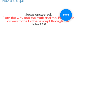
Haz clic aquí
Jesus answered,
“I am the way and the truth and the life. No one
comes to the Father except through me.
John 14:6
Call Us
Contact / Hours & After
Hours
631-260-1363
Se habla español
631-260-1260
Si no hay telefono comuniquese con la Sra.G a traves de
Whatsapp
ventana
emergente en la pagina de inicio en englis.