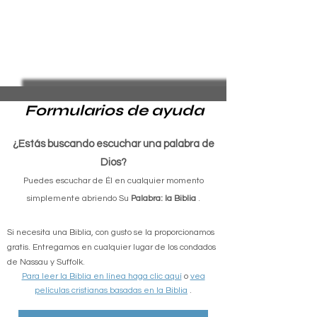
organization connects with people 
living in tents, wooded  areas, 
hotels, and vehicles, as well as 
those couch surfing. Volunteers and 
staff provide essential  items—
blankets, food, clothing, and warm 
Formularios de ayuda
attire—along with compassion, 
prayer, and Bibles. 

¿Estás buscando escuchar una palabra de
Dios?
Prevention is also a major focus. 
Puedes escuchar de Él en cualquier momento
With many at risk of eviction or 
simplemente abriendo Su
Palabra: la Biblia
.
foreclosure, Homeless Long  Island 
offers resources to help families 
Si necesita una Biblia, con gusto se la proporcionamos
protect their homes, budget wisely, 
gratis. Entregamos en cualquier lugar de los condados
and plan for long term financial 
de Nassau y Suffolk.
Para leer la Biblia en línea haga clic aquí
o
vea
stability. Its website, 
películas cristianas basadas en la Biblia
.
HomelessLongIsland.org, includes 