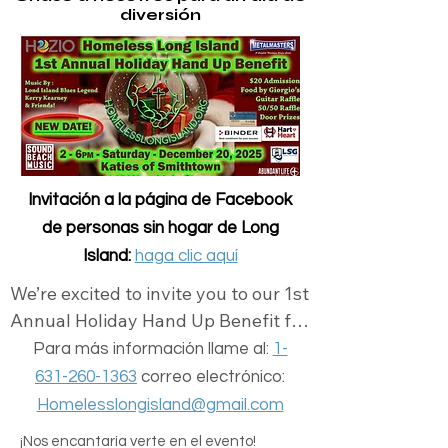
diversión
Invitación a la página de Facebook
de personas sin hogar de Long
Island:
haga clic aquí
We’re excited to invite you to our 1st 
Annual Holiday Hand Up Benefit for 
Homeless Long Island. It's a 
Para más información llame al:
1-
wonderful opportunity to come 
631-260-1363
correo electrónico:
together, enjoy great music, 
Homelesslongisland@gmail.com
delicious food, and spread some joy 
¡Nos encantaría verte en el evento!