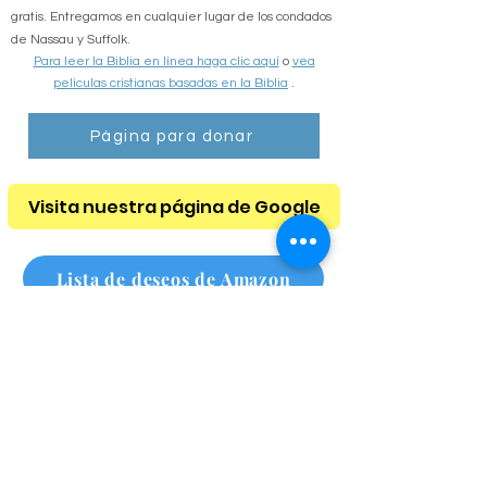
Si necesita una Biblia, con gusto se la proporcionamos
gratis. Entregamos en cualquier lugar de los condados
de Nassau y Suffolk.
Para leer la Biblia en línea haga clic aquí
o
vea
películas cristianas basadas en la Biblia
.
Página para donar
Visita nuestra página de Google
Lista de deseos de Amazon
Lista de deseos de Amazon para personas sin hogar
Suscríbete a nuestro boletín