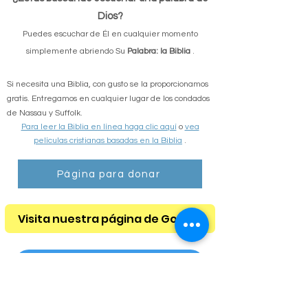
¿Estás buscando escuchar una palabra de
Dios?
Puedes escuchar de Él en cualquier momento
simplemente abriendo Su
Palabra: la Biblia
.
Si necesita una Biblia, con gusto se la proporcionamos
gratis. Entregamos en cualquier lugar de los condados
de Nassau y Suffolk.
Para leer la Biblia en línea haga clic aquí
o
vea
películas cristianas basadas en la Biblia
.
Página para donar
Visita nuestra página de Google
Lista de deseos de Amazon