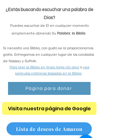
Formularios de ayuda
¿Estás buscando escuchar una palabra de
Dios?
Puedes escuchar de Él en cualquier momento
simplemente abriendo Su
Palabra: la Biblia
.
Si necesita una Biblia, con gusto se la proporcionamos
gratis. Entregamos en cualquier lugar de los condados
de Nassau y Suffolk.
Para leer la Biblia en línea haga clic aquí
o
vea
películas cristianas basadas en la Biblia
.
Página para donar
Visita nuestra página de Google