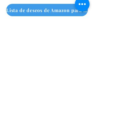
Lista de deseos de Amazon
Lista de deseos de Amazon para personas sin hogar
Suscríbete a nuestro boletín
mensual
Haz clic aquí
Call Us