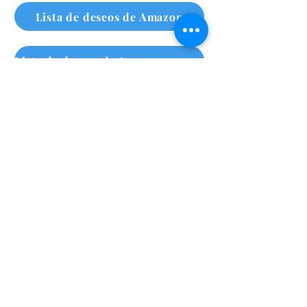
Lista de deseos de Amazon
Lista de deseos de Amazon para personas sin hogar
Suscríbete a nuestro boletín
mensual
Haz clic aquí
Call Us