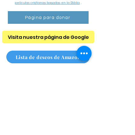
de Nassau y Suffolk.
Para leer la Biblia en línea haga clic aquí
o
vea
películas cristianas basadas en la Biblia
.
Página para donar
Visita nuestra página de Google
Lista de deseos de Amazon
Lista de deseos de Amazon para personas sin hogar
Suscríbete a nuestro boletín
mensual
Haz clic aquí