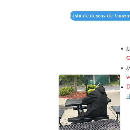
¿
C
¿
v
D
H