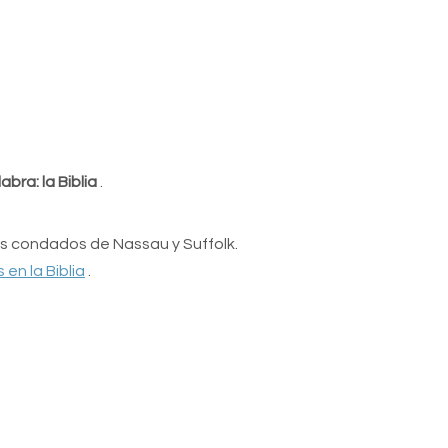
abra: la Biblia
.
los condados de Nassau y Suffolk.
en la Biblia
.