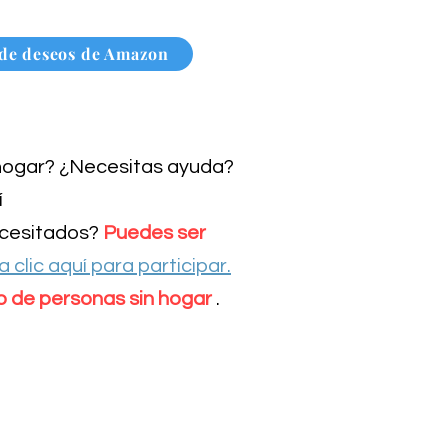
 de deseos de Amazon
 hogar? ¿Necesitas ayuda?
í
ecesitados?
Puedes ser
 clic aquí para participar.
de personas sin hogar
.