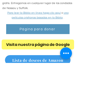
Si necesita una Biblia, con gusto se la proporcionamos
gratis. Entregamos en cualquier lugar de los condados
de Nassau y Suffolk.
Para leer la Biblia en línea haga clic aquí
o
vea
películas cristianas basadas en la Biblia
.
Página para donar
Visita nuestra página de Google
Lista de deseos de Amazon
Lista de deseos de Amazon para personas sin hogar
Suscríbete a nuestro boletín