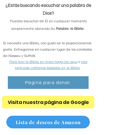
¿Estás buscando escuchar una palabra de
Dios?
Puedes escuchar de Él en cualquier momento
simplemente abriendo Su
Palabra: la Biblia
.
Si necesita una Biblia, con gusto se la proporcionamos
gratis. Entregamos en cualquier lugar de los condados
de Nassau y Suffolk.
Para leer la Biblia en línea haga clic aquí
o
vea
películas cristianas basadas en la Biblia
.
Página para donar
Visita nuestra página de Google
Lista de deseos de Amazon