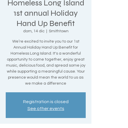
Homeless Long Island
1st annual Holiday
Hand Up Benefit
dom, 14 dic
  |  
Smithtown
We’re excited to invite you to our 1st
Annual Holiday Hand Up Benefit for
Homeless Long Island. It's a wonderful
opportunity to come together, enjoy great
music, delicious food, and spread some joy
while supporting a meaningful cause. Your
presence would mean the world to us as
we make a difference
Registration is closed
See other events