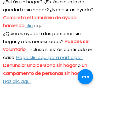
¿Estás sin hogar? ¿Estás a punto de
quedarte sin hogar? ¿Necesitas ayuda?
Completa el formulario de ayuda
haciendo
clic
aquí
¿Quieres ayudar a las personas sin
hogar y a los necesitados?
Puedes ser
voluntario
, incluso si estás confinado en
casa.
Haga clic aquí para participar.
Denunciar una persona sin hogar
o
un
campamento de personas sin hogar
.
Haz clic aquí
Jesus answered,
“I am the way and the truth and the life. No one
comes to the Father except through me.
John 14:6