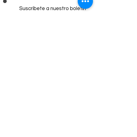
Suscríbete a nuestro boletín
mensual
Haz clic aquí
Call Us
¿Estás sin hogar? ¿Estás a punto de
quedarte sin hogar? ¿Necesitas ayuda?
Completa el formulario de ayuda