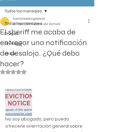
Todos los mensajes
homelesslongisland
Todos los mensajes
21 feb 2024
2 min de lectura
El sheriff me acaba de
Drugos
entregar una notificación
Sin Hogar
de desalojo. ¿Qué debo
Jesus
hacer?
Obtuvo NaN de 5 estrellas.
No soy abogado, pero puedo 
ofrecerle orientación general sobre 